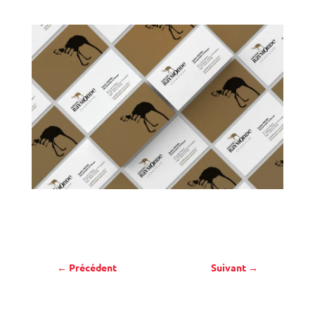
←
Précédent
Suivant
→