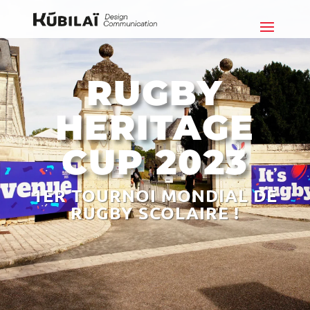
RUGBY
HERITAGE
CUP 2023
1ER TOURNOI MONDIAL DE
RUGBY SCOLAIRE !